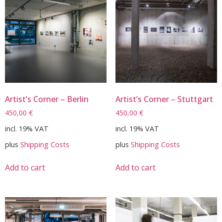
Artist’s Corner – Berlin
Artist’s Corner – Stuttgart
450,00
€
450,00
€
incl. 19% VAT
incl. 19% VAT
plus
Shipping Costs
plus
Shipping Costs
Add to cart
Add to cart