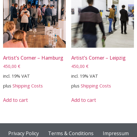
Artist’s Corner – Hamburg
Artist’s Corner – Leipzig
450,00
€
450,00
€
incl. 19% VAT
incl. 19% VAT
plus
Shipping Costs
plus
Shipping Costs
Add to cart
Add to cart
Privacy Policy
Terms & Conditions
Impressum